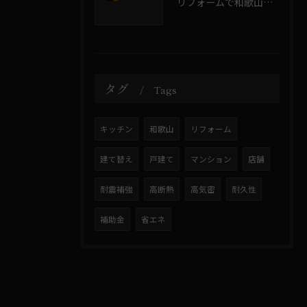
リフォームで和歌山県岩出市有田市の畳を新調・張り替えする費用と選び方ガイド
タグ
Tags
キッチン
和歌山
リフォーム
建て替え
戸建て
マンション
店舗
耐震補強
高断熱
高気密
耐久性
補助金
省エネ