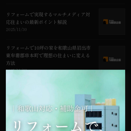
リフォームで実現するマルチメディア対
応住まいの最新ポイント解説
2025/11/30
リフォームで10坪の家を和歌山県岩出市
東牟婁郡串本町で理想の住まいに変える
方法
2025/11/23
リフォームで鋼材を選ぶ際の費用や耐久
性比較とおすすめ施工方法
2025/11/16
リフォーム積算で和歌山県岩出市有田郡
広川町の費用相場と補助金活用ポイント