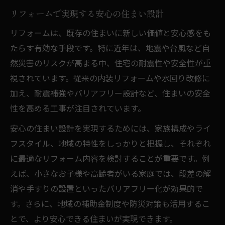
リフォームで実現する安心の住まい設計
家族のライフスタイルに合うリフォーム提
案
リフォームは、既存の住まいに新しい価値と安心感をも
快適性重視のリフォームで暮らしを刷新
たらす有効な手段です。特に近年は、地震や台風など自
然災害のリスクが高まる中、住宅の耐震性や安全性が重
防災の視点から考える住まい再生のヒント
視されています。従来の内装リフォームや水回り改修に
リフォームで実現する防災力強化のポイン
加え、耐震補強やバリアフリー設計など、住まいの安全
ト
性を高める工事が注目されています。
防災視点を取り入れたリフォームの工夫
安心の住まい設計を実現するためには、家族構成やライ
災害に強い住まいへ導くリフォーム提案
フスタイル、地域の特性をしっかりと把握し、それぞれ
最新防災技術とリフォームの関係性に注目
に最適なリフォーム内容を検討することが重要です。例
減災実現へつなげるリフォーム設計の秘訣
えば、小さなお子様や高齢者がいる家庭では、段差の解
長く快適に暮らすための改修ポイントとは
消や手すりの設置といったバリアフリー化が効果的で
リフォームで長く住み続けるための工夫
す。さらに、地域の補助金制度や防災対策も活用するこ
耐久性を高めるリフォームの重要ポイント
とで、より安心できる住まいが実現できます。