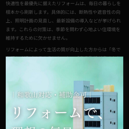
快適性を最優先に据えたリフォームは、毎日の暮らしを
根本から刷新します。具体的には、断熱性や遮音性の向
上、照明計画の見直し、最新設備の導入などが挙げられ
ます。これらの対策は、季節を問わず心地よい住環境を
維持するために欠かせません。
リフォームによって生活の質が向上した方からは「冬で
も暖かく過ごせるようになった」「家事動線が良くなり
ストレスが減った」といった声が多く寄せられていま
す。快適性重視のリフォームを成功させるためには、専
門家との綿密な打ち合わせや、将来を見据えた設備選び
が重要です。リフォーム計画の初期段階から、家族全員
の意見を取り入れることが、満足度の高い住まいづくり
につながります。