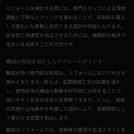
快適な住まい維持に役立つリフォーム方法
リフォームを検討する際には、専門スタッフによる現地
リフォームによる住宅の資産価値向上策
調査と丁寧なヒアリングを重ねることで、将来的な暮ら
長寿命化を叶えるリフォーム設計のコツ
しの変化にも柔軟に対応できる設計が可能となります。
安全性と快適性を両立させるためには、長期的な視点で
最新技術で実現する安全な住環境づくり
住まいを見直すことが大切です。
リフォームで導入する最新安全技術の特徴
安全性を高めるリフォームのテクノロジー
鶴成の知見を活かしたリフォームポイント
活用
鶴成が持つ専門的な知見は、リフォームにおいて大きな
住まいの防災力を向上させるリフォーム術
強みとなります。例えば、空間情報工学の知識を活か
地理空間情報を活かしたリフォーム事例紹
し、建物全体の構造や動線を科学的に分析することで、
介
使いやすく安全な住まいを提案できます。さらに、地域
最新工学とリフォームの融合による安心提
の気候や土地条件を考慮した設計により、長期間安心し
案
て暮らせる空間を創出します。
これからの時代に求められるリフォームの姿
鶴成のリフォームでは、依頼者の要望や生活スタイルを
時代に合ったリフォームの新しい在り方