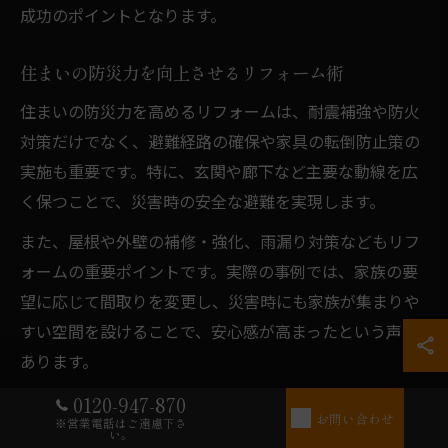
成功のポイントとなります。
住まいの防災力を向上させるリフォーム術
住まいの防災力を高めるリフォームは、耐震補強や防火
対策だけでなく、避難経路の確保や家具の転倒防止策の
実施も重要です。特に、玄関や廊下など主要な動線を広
く保つことで、災害時の安全な避難を実現します。
また、屋根や外壁の補修・強化、雨漏り対策などもリフ
ォームの重要ポイントです。実際の事例では、家族の要
望に応じて間取りを変更し、災害時にも家族が集まりや
すい空間を設けることで、安心感が高まったという声も
あります。
リフォームを検討する際は、防災だけでなく普段の暮ら
0120-947-870
お問い合わせ
※営業電話はご遠慮下さ
しやすさにも配慮することが大切です。専門家のアドバ
い。