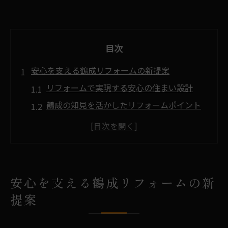
目次
安心を支える鶴成リフォームの新提案
リフォームで実現する安心の住まい設計
鶴成の知見を活かしたリフォームポイント
安全を高める最新リフォーム技術の導入
防災意識を反映したリフォーム提案の工夫
快適性と安心感を両立するリフォーム方法
住まいの快適性を高める最新リフォーム術
安心を支える鶴成リフォームの新
リフォームで叶える快適な生活空間の工夫
提案
最新リフォーム技術がもたらす快適性向上
住まい全体を快適にするリフォーム設計法