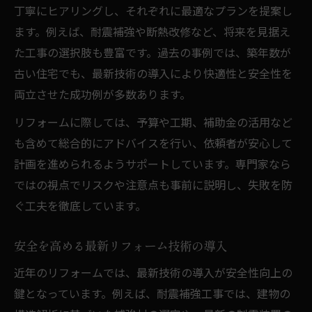
丁寧にヒアリングし、それぞれに最適なプランを提案し
社会課題解決を目指すリフォームの可能性
ます。例えば、耐震補強や断熱改修など、将来を見据え
持続可能な住まいづくりとリフォーム動向
た工事の選択肢も豊富です。過去の事例では、築年数が
リフォームで実現する地域社会への貢献
古い住宅でも、最新技術の導入により快適性と安全性を
安心と快適を追求するリフォームの今後
両立させた成功例が多数あります。
リフォームに際しては、予算や工期、補助金の活用など
も含めて総合的にアドバイスを行い、依頼者が安心して
計画を進められるようサポートしています。専門家なら
ではの視点でリスクや注意点も事前に説明し、失敗を防
ぐ工夫を徹底しています。
安全を高める最新リフォーム技術の導入
近年のリフォームでは、最新技術の導入が安全性向上の
鍵となっています。例えば、耐震補強工事では、建物の