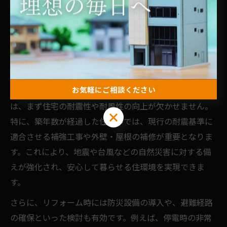
防災の視点から考える住まい再生
のヒント
リフォームで実現する防災力強化のポイント
お気軽にご相談ください
リフォームを通じて住まいの防災力を強化するために
は、まず住宅の耐震性や耐風性の向上が欠かせません。
お気軽にご相談ください
特に、築年数が経過した住まいでは、現行の耐震基準に
適合させる補強工事や外壁・屋根の補修が重要となりま
す。これにより、地震や台風などの自然災害に対する備
えが強化され、安心して暮らせる住環境を実現できま
す。
さらに、リフォーム時には防災設備の導入や、避難経路
の確保といった検討も有効です。例えば、停電時の非常