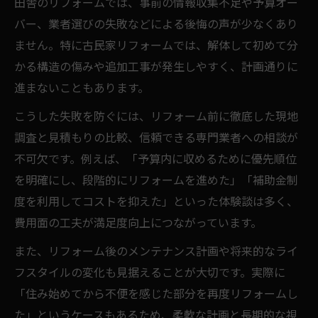
田舎のリフォームでは、事前の情報収集不足や予算オー
DIYとプロ活用のバランスが大切なリフォー
バー、業者選びの失敗などによる後悔の声が少なくあり
ム
ません。特に古民家リフォームでは、解体して初めて分
田舎の家のリフォームで叶える快適な動線
かる構造の傷みや追加工事が発生しやすく、計画通りに
後悔しない田舎リフォーム計画のコツとは
進まないこともあります。
田舎リフォームで後悔しないための計画法
こうした失敗を防ぐには、リフォーム前に徹底した現地
リフォーム時期選びと季節の影響を知る重
調査と見積もりの比較、信頼できる専門業者への相談が
要性
不可欠です。例えば、「予算内に収めるために優先順位
複数業者比較で見積もり精度を高める方法
を明確にし、段階的にリフォームを進めた」「補助金制
リフォーム計画に必要な耐用年数診断のポ
度を利用してコストを抑えた」といった体験談は多く、
イント
費用面の工夫が満足度向上につながっています。
古民家リフォーム後悔例から学ぶ失敗回避
また、リフォーム後のメンテナンス計画や将来的なライ
術
フスタイルの変化も見据えることが大切です。実際に
「住み始めてから不便を感じた部分を再度リフォームし
た」というケースもあるため、柔軟な計画と長期的な視