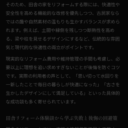
位
そのため、田舎の家をリフォームする際には、快適性や
安全性を高める機能的な改修を優先しつつ、古民家なら
リフォーム費用と効果のバランスを見極め
ではの趣や自然素材の温もりも生かすバランスが求めら
る方法
れます。例えば、土間や縁側を残しつつ断熱性を高め
建て替えとリフォームどちらが得か徹底比
る、梁や柱を見せるデザインにするなど、伝統的な雰囲
較
気と現代的な快適性の両立がポイントです。
リフォーム200万・1000万の事例から学ぶ
現実的なリフォーム費用や維持管理の手間も考慮し、必
工夫
要以上に理想を追い求めすぎないことが後悔を防ぐコツ
自分らしく蘇らせる田舎の家の改修ポイント
です。実際の利用者の声として、「思い切って水回りを
田舎リフォームで自分らしい住まいを実現
一新したことで毎日の暮らしが快適になった」「古さを
する方法
生かしたデザインにして満足している」といった具体的
古民家リノベーション失敗談から学ぶ改修
な成功談も多く寄せられています。
の極意
ライフスタイルに合う田舎リフォームの設
田舎リフォーム体験談から学ぶ失敗と後悔の回避策
計ポイント