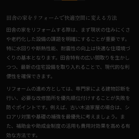
リフォーム予算計画で田舎暮らしを成功へ
導くコツ
田舎の家をリフォームで快適空間に変える方法
古民家再生で叶える快適な田舎生活
田舎の家をリフォームする際は、まず現状の住みにくさ
古民家リフォームで得られる快適な田舎暮
や老朽化した設備の課題を明確にすることが重要です。
らし体験
特に水回りや断熱性能、耐震性の向上は快適な住環境づ
古民家再生リフォームの費用と手順を徹底
くりの基本となります。田舎特有の広い間取りを生かし
解説
つつ、最新の住宅設備を取り入れることで、現代的な利
リフォームで古民家の資産価値と安全性を
便性を確保できます。
高める
リフォームの進め方としては、専門家による建物診断を
古民家リノベーション後悔しないための注
行い、必要な改修箇所を優先順位付けすることが失敗を
意点
防ぐポイントです。例えば、古い木造家屋の場合は、シ
快適な田舎生活のための古民家リフォーム
ロアリ対策や基礎の補強を最優先に考えましょう。ま
事例集
た、補助金や助成金制度の活用も費用対効果を高める有
リフォームなら田舎の家も住みやすく変身
効な方法です。