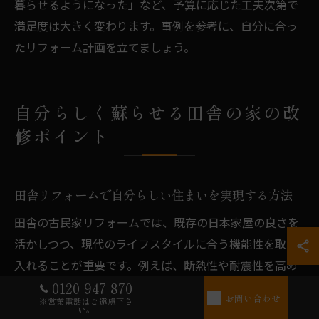
暮らせるようになった」など、予算に応じた工夫次第で
満足度は大きく変わります。事例を参考に、自分に合っ
たリフォーム計画を立てましょう。
自分らしく蘇らせる田舎の家の改
修ポイント
田舎リフォームで自分らしい住まいを実現する方法
田舎の古民家リフォームでは、既存の日本家屋の良さを
活かしつつ、現代のライフスタイルに合う機能性を取り
入れることが重要です。例えば、断熱性や耐震性を高め
る工事、水回り設備の刷新などが挙げられます。これら
0120-947-870
お問い合わせ
※営業電話はご遠慮下さ
は住みやすさを大きく向上させる要素であり、費用対効
い。