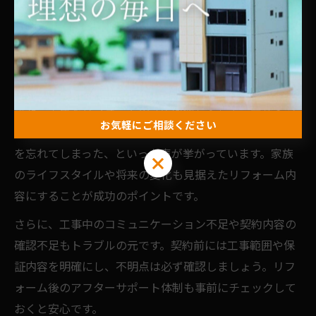
切です。特に築年数が古い建物では、見えない部分の劣
化や追加工事が発生しやすく、予算オーバーになるケー
スも珍しくありません。想定外の費用や工期の延長を防
ぐため、余裕を持った計画を立てましょう。
また、古民家リフォームの「失敗例」として、デザイン
お気軽にご相談ください
や機能性に偏りすぎて住みにくくなった、補助金の申請
を忘れてしまった、といった声が挙がっています。家族
お気軽にご相談ください
のライフスタイルや将来の変化も見据えたリフォーム内
容にすることが成功のポイントです。
さらに、工事中のコミュニケーション不足や契約内容の
確認不足もトラブルの元です。契約前には工事範囲や保
証内容を明確にし、不明点は必ず確認しましょう。リフ
ォーム後のアフターサポート体制も事前にチェックして
おくと安心です。