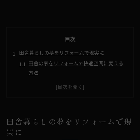
目次
田舎暮らしの夢をリフォームで現実に
田舎の家をリフォームで快適空間に変える
方法
リフォームで叶える田舎暮らしの理想と現
実
田舎リフォーム体験談から学ぶ失敗と後悔
の回避策
田舎暮らしの夢をリフォームで現
古民家リフォームで実現する憧れの田舎生
実に
活