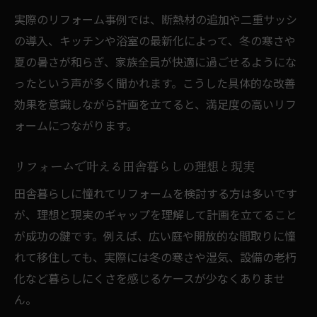
田舎の家をリフォームで住みやすくするポ
実際のリフォーム事例では、断熱材の追加や二重サッシ
イント
の導入、キッチンや浴室の最新化によって、冬の寒さや
リフォーム失敗例から学ぶ田舎の家改修の
夏の暑さが和らぎ、家族全員が快適に過ごせるようにな
コツ
ったという声が多く聞かれます。こうした具体的な改善
リフォームで実現する田舎家の快適な動線
効果を意識しながら計画を立てると、満足度の高いリフ
設計
ォームにつながります。
住み心地を高める田舎リフォームの最新ト
リフォームで叶える田舎暮らしの理想と現実
レンド
リフォームで田舎家の水回りを一新する方
田舎暮らしに憧れてリフォームを検討する方は多いです
法
が、理想と現実のギャップを理解して計画を立てること
が成功の鍵です。例えば、広い庭や開放的な間取りに憧
費用対効果を重視した田舎リフォーム術
れて移住しても、実際には冬の寒さや湿気、設備の老朽
田舎リフォームで費用対効果を最大化する
化など暮らしにくさを感じるケースが少なくありませ
秘訣
ん。
500万円内で可能なリフォーム内容と優先順