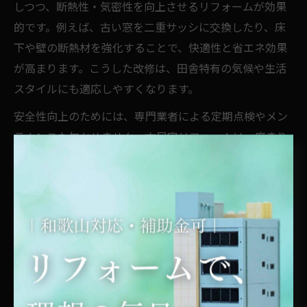
しつつ、断熱性・気密性を向上させるリフォームが効果
的です。例えば、古い窓を二重サッシに交換したり、床
下や壁の断熱材を強化することで、快適性と省エネ効果
が高まります。こうした改修は、田舎特有の気候や生活
スタイルにも適応しやすくなります。
安全性向上のためには、専門業者による定期点検やメン
テナンスも欠かせません。古民家リフォームは一度きり
で終わらせず、長期的な視点で維持管理を行うことが、
資産価値を守るコツです。リフォーム前後での点検記録
を残すことで、将来的な売却や相続時にも安心感が得ら
れます。
古民家リノベーション後悔しないための注意点
古民家リノベーションで後悔しないためには、事前の現
地調査や専門家のアドバイスをしっかり受けることが大