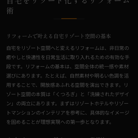
自宅をリゾート化するリフォーム
点
術
リフォーム事例から学ぶ満足度向上の秘訣
リフォームで叶う癒やしの空間デザイン
リフォームで実現する癒やしの空間演出法
リフォームで叶える自宅リゾート空間の基本
リフォームで叶うリゾートマンション風内
自宅をリゾート空間へと変えるリフォームは、非日常の
装
癒やしと快適性を日常生活に取り入れるための有効な手
ナチュラルモダンなリフォームデザインの
段です。リフォームの基本は、空間全体の統一感や素材
魅力
選びにあります。たとえば、自然素材や明るい色調を活
リフォームで癒やし効果を高めるポイント
用することで、開放感あふれる空間を演出できます。リ
ゾート空間の本質は「くつろぎ」と「洗練されたデザイ
リフォームとリノベーションの違いと選び
ン」の両立にあります。まずはリゾートホテルやリゾー
方
トマンションのインテリアを参考に、具体的なイメージ
リフォーム成功事例に学ぶデザインの工夫
を固めることが理想実現への第一歩となります。
リゾートマンション風リフォームの魅力解説
リゾートマンション風リフォームの魅力と