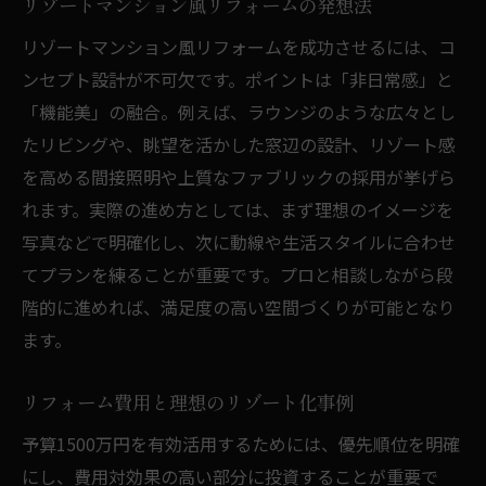
リゾートマンション風リフォームの発想法
は
リゾートマンション風リフォームを成功させるには、コ
リフォームで叶える上質な住空間の実現法
ンセプト設計が不可欠です。ポイントは「非日常感」と
リフォームで体験できる非日常の癒やし空
「機能美」の融合。例えば、ラウンジのような広々とし
間
たリビングや、眺望を活かした窓辺の設計、リゾート感
リゾート風内装を叶えるリフォームアイデ
を高める間接照明や上質なファブリックの採用が挙げら
ア
れます。実際の進め方としては、まず理想のイメージを
リフォームで価値を高めるテイストの選び
写真などで明確化し、次に動線や生活スタイルに合わせ
方
てプランを練ることが重要です。プロと相談しながら段
リフォーム費用の目安と賢い活用法
階的に進めれば、満足度の高い空間づくりが可能となり
ます。
理想のリゾートを実現したいならリフォームが
鍵
リフォーム費用と理想のリゾート化事例
リフォームで理想のリゾート空間を作る秘
予算1500万円を有効活用するためには、優先順位を明確
訣
にし、費用対効果の高い部分に投資することが重要で
リフォームが叶える快適な住まいの作り方