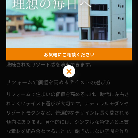
です。例えば、ホワイトやベージュを基調にしたナチュ
ラルモダンな配色や、ウッドや石材などの自然素材を多
用するアイデアが挙げられます。家具やファブリック
も、リゾートホテルを参考にコーディネートすることで
統一感が生まれます。さらに、間接照明やアートパネル
お気軽にご相談ください
の設置など、視覚的なアクセントを加えることで、より
洗練されたリゾート感を演出できます。
お気軽にご相談ください
リフォームで価値を高めるテイストの選び方
リフォームで住まいの価値を高めるには、時代に左右さ
れにくいテイスト選びが大切です。ナチュラルモダンや
リゾートモダンなど、普遍的なデザインは長く愛される
傾向にあります。具体的には、シンプルな色使いと上質
な素材を組み合わせることで、飽きのこない空間を作り