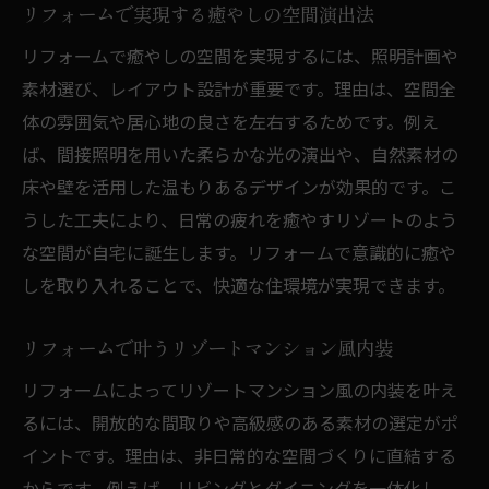
察
リフォームで実現する癒やしの空間演出法
リフォーム事例から学ぶ長持ちのポイント
リフォームで癒やしの空間を実現するには、照明計画や
素材選び、レイアウト設計が重要です。理由は、空間全
体の雰囲気や居心地の良さを左右するためです。例え
ば、間接照明を用いた柔らかな光の演出や、自然素材の
床や壁を活用した温もりあるデザインが効果的です。こ
うした工夫により、日常の疲れを癒やすリゾートのよう
な空間が自宅に誕生します。リフォームで意識的に癒や
しを取り入れることで、快適な住環境が実現できます。
リフォームで叶うリゾートマンション風内装
リフォームによってリゾートマンション風の内装を叶え
るには、開放的な間取りや高級感のある素材の選定がポ
イントです。理由は、非日常的な空間づくりに直結する
からです。例えば、リビングとダイニングを一体化し、