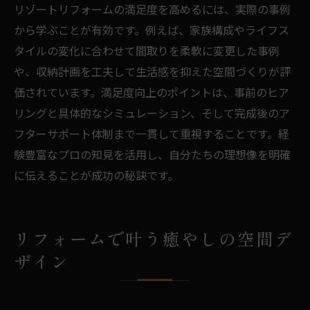
リゾートリフォームの満足度を高めるには、実際の事例
リフォーム費用の明朗化で失敗を防ぐ方法
から学ぶことが有効です。例えば、家族構成やライフス
リフォーム契約の前に確認すべき事項
タイルの変化に合わせて間取りを柔軟に変更した事例
安心して任せられるリフォーム業者探し
や、収納計画を工夫して生活感を抑えた空間づくりが評
価されています。満足度向上のポイントは、事前のヒア
リゾート空間を長く楽しむためのリフォーム活
リングと具体的なシミュレーション、そして完成後のア
用法
フターサポート体制まで一貫して重視することです。経
リフォームで長く楽しむリゾート空間の秘
験豊富なプロの知見を活用し、自分たちの理想像を明確
訣
に伝えることが成功の秘訣です。
リフォーム後のメンテナンスと快適度維持
法
リフォームで叶う時代に合った住まいの工
リフォームで叶う癒やしの空間デ
夫
ザイン
リフォーム活用で資産価値を高める方法
リフォームとライフスタイルの関係性を考