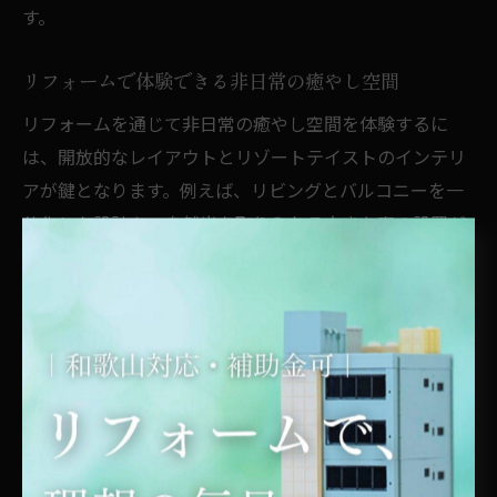
す。
リフォームで体験できる非日常の癒やし空間
リフォームを通じて非日常の癒やし空間を体験するに
は、開放的なレイアウトとリゾートテイストのインテリ
アが鍵となります。例えば、リビングとバルコニーを一
体化した設計や、自然光を取り入れる大きな窓の設置が
代表的な手法です。また、ウォーターフィーチャーやグ
リーンを効果的に配置することで、五感でリラックスで
きる空間を演出できます。こうした工夫によって、日々
の疲れを癒やし、心豊かな時間を過ごせる住まいが実現
します。
リゾート風内装を叶えるリフォームアイデア
リゾート風内装を実現するには、色彩や素材選びが重要