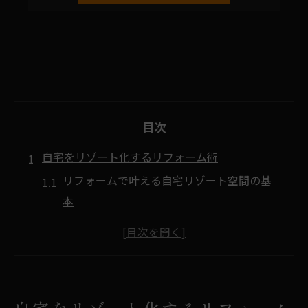
目次
自宅をリゾート化するリフォーム術
リフォームで叶える自宅リゾート空間の基
本
リゾートマンション風リフォームの発想法
リフォーム費用と理想のリゾート化事例
リフォームで快適な自宅リゾートを実現
築年数に合わせたリフォームのコツと注意