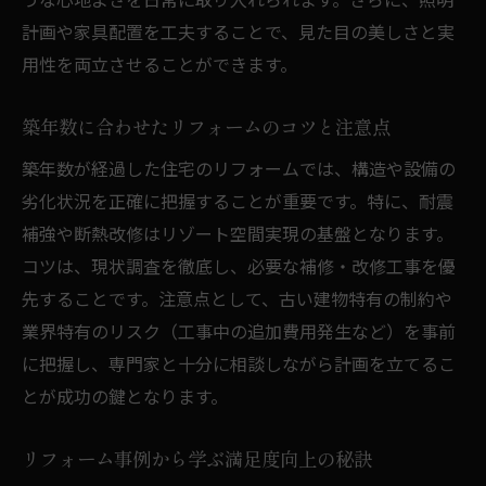
リフォームとリノベーションの費用比較
計画や家具配置を工夫することで、見た目の美しさと実
リフォーム事例からヒントを得るコツ
用性を両立させることができます。
快適な住環境を目指すリフォームの秘訣
リフォームで快適な住環境を作るポイント
築年数に合わせたリフォームのコツと注意点
リフォームが実現する断熱・耐震性の向上
築年数が経過した住宅のリフォームでは、構造や設備の
リフォーム費用の相場と見積もりのポイン
劣化状況を正確に把握することが重要です。特に、耐震
ト
補強や断熱改修はリゾート空間実現の基盤となります。
リフォーム後の暮らしを考えるアイデア集
コツは、現状調査を徹底し、必要な補修・改修工事を優
先することです。注意点として、古い建物特有の制約や
リフォーム事例に学ぶ失敗しない工夫
業界特有のリスク（工事中の追加費用発生など）を事前
リフォーム相談時に役立つチェックリスト
に把握し、専門家と十分に相談しながら計画を立てるこ
リフォーム業界の注意点と失敗しない選び方
とが成功の鍵となります。
リフォーム業界のリスクと注意点を解説
リフォームの追加費用トラブル回避術
リフォーム事例から学ぶ満足度向上の秘訣
リフォーム業者選定時に見るべきポイント