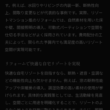
す。例えば、水回りやリビングの内装一新、断熱性向
リフォーム費用と予算内でのポイント整理
上、間取り変更などが代表的な事例です。実際、リゾー
リフォームとインテリアの相乗効果とは
トマンション風のリフォームでは、自然素材を用いた床
リフォーム事例から学ぶ理想空間の実現法
や壁、間接照明の導入、可動式パーティションで空間を
リフォーム業者選びの注意点と比較方法
仕切る手法などがよく採用されています。費用配分の工
ナチュラルモダンな内装へ変える方法とは
夫によって、限られた予算内でも満足度の高いリゾート
リフォームで叶えるナチュラルモダン内装
空間が実現可能です。
術
リフォームで快適な自宅リゾートを実現
リフォーム時に押さえるデザインのポイン
ト
快適な自宅リゾートを目指すなら、断熱・遮音・空調な
どの機能性向上も欠かせません。例えば、窓の断熱性能
リゾートマンションテイストのリフォーム
アップや床暖房の導入、調湿効果の高い素材の使用が挙
案
げられます。具体的な実践策としては、生活動線を見直
内装リフォームで温もりある空間を作る方
し、空間ごとに用途を明確化することで、リゾートのよ
法
うな心地よさを日常に取り入れられます。さらに、照明