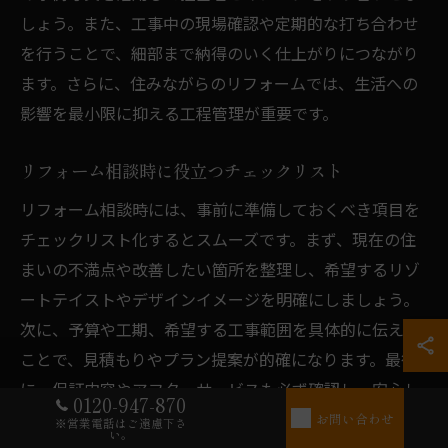
しょう。また、工事中の現場確認や定期的な打ち合わせ
を行うことで、細部まで納得のいく仕上がりにつながり
ます。さらに、住みながらのリフォームでは、生活への
影響を最小限に抑える工程管理が重要です。
リフォーム相談時に役立つチェックリスト
リフォーム相談時には、事前に準備しておくべき項目を
チェックリスト化するとスムーズです。まず、現在の住
まいの不満点や改善したい箇所を整理し、希望するリゾ
ートテイストやデザインイメージを明確にしましょう。
次に、予算や工期、希望する工事範囲を具体的に伝える
ことで、見積もりやプラン提案が的確になります。最後
に、保証内容やアフターサービスも必ず確認し、安心し
0120-947-870
て任せられる業者選びの判断材料としましょう。
お問い合わせ
※営業電話はご遠慮下さ
い。